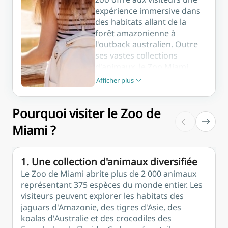
expérience immersive dans
des habitats allant de la
forêt amazonienne à
l'outback australien. Outre
ses vastes collections
d'animaux, le Zoo Miami
s'engage pour la
Afficher plus
Afficher moins
conservation de la faune et
de la flore par le biais de
Pourquoi visiter le Zoo de
nombreux projets mondiaux
et d'initiatives éducatives.
Miami ?
Les visiteurs peuvent
découvrir des expositions
interactives comme le
1. Une collection d'animaux diversifiée
Conservation Action Center,
Le Zoo de Miami abrite plus de 2 000 animaux
profiter de visites guidées
représentant 375 espèces du monde entier. Les
en tramway et participer à
visiteurs peuvent explorer les habitats des
des événements spéciaux
jaguars d'Amazonie, des tigres d'Asie, des
tout au long de l'année, ce
koalas d'Australie et des crocodiles des
qui en fait une destination