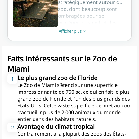
stratégiquement autour du
zoo, dont beaucoup sont
ombragées pour se
protéger du soleil, et des
aires de pique-nique sont
Afficher plus
Afficher moins
disponibles pour ceux qui
souhaitent se détendre et
prendre leur repas.
Faits intéressants sur le Zoo de
3. Wi-Fi
Miami
Le Wi-Fi gratuit est
Le plus grand zoo de Floride
disponible dans plusieurs
zones clés du zoo, telles que
Le Zoo de Miami s’étend sur une superficie
l'entrée principale, les zones
impressionnante de 750 ac, ce qui en fait le plus
de restauration et les
grand zoo de Floride et l’un des plus grands des
centres d'accueil des
États-Unis. Cette vaste superficie permet au zoo
visiteurs, ce qui permet aux
d’accueillir plus de 2 000 animaux du monde
visiteurs de rester connectés
entier dans des habitats naturels.
tout en explorant le zoo.
Avantage du climat tropical
Contrairement à la plupart des zoos des États-
4. Stations d'eau