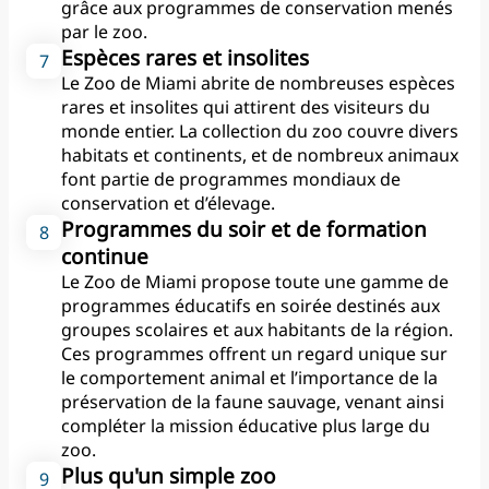
8. Allées et sentiers
grâce aux programmes de conservation menés
Tous les chemins du Zoo de
par le zoo.
Miami sont conçus pour être
Espèces rares et insolites
adaptés aux fauteuils
Le Zoo de Miami abrite de nombreuses espèces
roulants, offrant des
rares et insolites qui attirent des visiteurs du
surfaces lisses et un accès
monde entier. La collection du zoo couvre divers
facile aux expositions
habitats et continents, et de nombreux animaux
d'animaux, avec des sentiers
font partie de programmes mondiaux de
pavés et naturels à explorer.
conservation et d’élevage.
Programmes du soir et de formation
9. Visites guidées et services
continue
de tramway
Le Zoo de Miami propose toute une gamme de
Pour ceux qui souhaitent
programmes éducatifs en soirée destinés aux
découvrir le zoo sans trop
groupes scolaires et aux habitants de la région.
marcher, un service de
Ces programmes offrent un regard unique sur
tramway fait le tour des
le comportement animal et l’importance de la
principales attractions,
préservation de la faune sauvage, venant ainsi
tandis que des visites
compléter la mission éducative plus large du
guidées permettent
zoo.
d’approfondir ses
Plus qu'un simple zoo
connaissances sur la faune