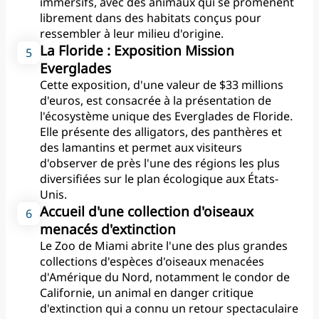
immersifs, avec des animaux qui se promènent
6. Magasins de cadeaux
librement dans des habitats conçus pour
Le zoo dispose de plusieurs
ressembler à leur milieu d'origine.
boutiques de souvenirs,
La Floride : Exposition Mission
d'articles sur le thème des
Everglades
animaux et de matériel
Cette exposition, d'une valeur de $33 millions
éducatif, situées à proximité
d'euros, est consacrée à la présentation de
de l'entrée et à l'intérieur du
l'écosystème unique des Everglades de Floride.
zoo.
Elle présente des alligators, des panthères et
des lamantins et permet aux visiteurs
7. Entrées et sorties
d'observer de près l'une des régions les plus
Grâce à de multiples points
diversifiées sur le plan écologique aux États-
d'entrée et à des options de
Unis.
retour faciles, les visiteurs
Accueil d'une collection d'oiseaux
peuvent bénéficier d'un
menacés d'extinction
accès transparent au zoo et
à ses expositions,
Le Zoo de Miami abrite l'une des plus grandes
notamment grâce à des
collections d'espèces d'oiseaux menacées
tourniquets efficaces à
d'Amérique du Nord, notamment le condor de
l'entrée principale.
Californie, un animal en danger critique
d'extinction qui a connu un retour spectaculaire