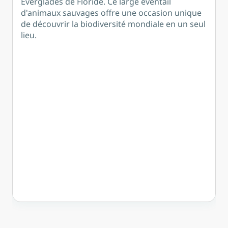
Everglades de Floride. Ce large éventail
de choix pour les familles,
d'animaux sauvages offre une occasion unique
les éducateurs et les
de découvrir la biodiversité mondiale en un seul
passionnés de faune et de
lieu.
flore.
Adresse
12400 SW 152 St,
Miami,
FL 33177
Nombre de visiteurs annuels
Environ 1 million
Fondée
en 1980.