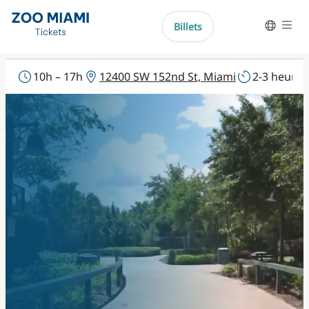
Aller
directement
Billets
Aide
au
contenu
English
10h – 17h
12400 SW 152nd St, Miami
2-3 heures
Español
Português do Brasil
Deutsch
Italiano