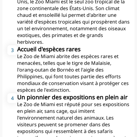
Unis, le Zoo Miami est le seul zoo tropical de la
Des stations de remplissage
zone continentale des États-Unis. Son climat
d'eau et des fontaines sont
chaud et ensoleillé lui permet d'abriter une
réparties dans tout le zoo,
variété d'espèces tropicales qui prospèrent dans
afin que les visiteurs restent
un tel environnement, notamment des oiseaux
hydratés. Il est également
exotiques, des primates et de grands
possible d'acheter de l'eau
herbivores.
en bouteille à différents
Accueil d'espèces rares
endroits.
Le Zoo de Miami abrite des espèces rares et
menacées, telles que le tigre de Malaisie,
5. Stationnement
l'orang-outan de Bornéo et l'aigle des
Le Zoo de Miami dispose
Philippines, qui font toutes partie des efforts
d'un grand nombre de
mondiaux de conservation visant à protéger ces
places de stationnement, y
espèces de l'extinction.
compris des places
Un pionnier des expositions en plein air
réservées aux gros
Le Zoo de Miami est réputé pour ses expositions
véhicules, aux bus et aux
en plein air, sans cage, qui imitent
personnes à mobilité
l'environnement naturel des animaux. Les
réduite, qui sont toutes
visiteurs peuvent se promener dans des
gratuites.
expositions qui ressemblent à des safaris