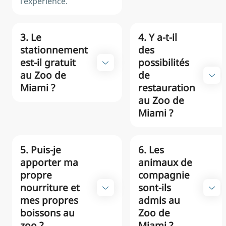
l'expérience.
3. Le
4. Y a-t-il
stationnement
des
est-il gratuit
possibilités
au Zoo de
de
Miami ?
restauration
au Zoo de
Miami ?
5. Puis-je
6. Les
apporter ma
animaux de
propre
compagnie
nourriture et
sont-ils
mes propres
admis au
boissons au
Zoo de
zoo ?
Miami ?