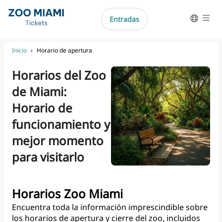
Ir al contenido
Entradas
Ayuda
English
Inicio
›
Horario de apertura
Français
Horarios del Zoo
Português do Brasil
de Miami:
Deutsch
Horario de
Italiano
funcionamiento y
mejor momento
para visitarlo
Horarios Zoo Miami
Encuentra toda la información imprescindible sobre
los horarios de apertura y cierre del zoo, incluidos